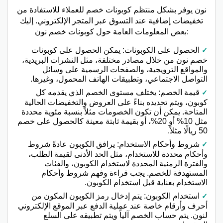
نون يوفر بشكل منتظم كوبونات خصم للعملاء للاستفادة من
تخفيضات إضافية عند التسوق عبر المتجر الإلكتروني. إليك
بعض المعلومات العامة حول كوبونات خصم نون:
الحصول على الكوبونات: يمكن الحصول على كوبونات
خصم نون من خلال مصادر مختلفة، مثل النشرات البريدية،
والمواقع الترويجية، والصفحات الرسمية على وسائل
التواصل الاجتماعي، وتطبيقات الهاتف المحمول، وغيرها.
قيمة الخصم: يختلف مستوى الخصم الذي يقدمه كل
كوبون، ويتم تحديده بناءً على العروض والتخفيضات الحالية
المتاحة. يمكن أن تكون الخصومات مثلاً بنسبة مئوية محددة
مثل 10% أو 20%، أو بقيمة ثابتة معينة كالحصول على خصم
50 ريالًا مثلاً.
شروط وأحكام الاستخدام: يرافق الكوبون عادةً شروط
وأحكام محددة للاستخدام، مثل الحد الأدنى لقيمة الطلب،
والفترة الزمنية المحددة لاستخدام الكوبون، والفئات
المستهدفة للخصم. يجب قراءة وفهم شروط وأحكام
الاستخدام بعناية قبل استخدام الكوبون.
استخدام الكوبون: يتم إدخال رمز الكوبون المكون من
أحرف وأرقام خاصة عند عملية الدفع عبر الموقع الإلكتروني
لنون. يتم حساب الخصم آلياً ويتم تطبيقه على السلع