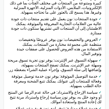
كبيرة ومتنوعة من المنتجات في مختلف الفئات بما في ذلك
الإلكترونيات، الملابس، الأدوات المنزلية، الأجهزة المنزلية
وغيرها. هذا يسمح لك بالعثور على ما تحتاجه بسهولة.
جودة المنتجات: نون يعمل على تقديم منتجات ذات جودة
عالية من العلامات التجارية المعروفة والموثوقة. يمكنك
الاطمئنان إلى أن المنتجات التي تشتريها ستكون ذات جودة
ممتازة.
العروض والتخفيضات: نون يوفر عروضًا وتخفيضات
منتظمة على مجموعة مختارة من المنتجات. يمكنك
الاستفادة من هذه العروض للحصول على صفقات جيدة
وتوفير المال.
سهولة التسوق عبر الإنترنت: يوفر نون تجربة تسوق مريحة
وسهلة عبر الإنترنت. يمكنك تصفح المنتجات بسهولة،
وإضافتها إلى سلة التسوق، وإجراء عملية الشراء بضغطة زر.
خدمة التوصيل الموثوقة: يوفر نون خدمة توصيل موثوقة
وفعالة للمنتجات إلى عنوانك. يمكنك تتبع الشحنة ومعرفة
حالة الطلب بسهولة.
سياسة الإرجاع والاسترداد: في حالة عدم الرضا عن المنتج
أو وجود خلل به، يوفر نون سياسة إرجاع واسترداد مرنة تتيح
لك إعادة المنتج واستعادة أموالك.
خدمة عملاء ممتازة: تتوفر لدى نون فريق دعم عملاء