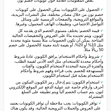
بعض المعلومات العامة حول كوبونات خصم نون:
الحصول على الكوبونات: يمكن الحصول على كوبونات
خصم نون من خلال مصادر مختلفة، مثل النشرات البريدية،
والمواقع الترويجية، والصفحات الرسمية على وسائل
التواصل الاجتماعي، وتطبيقات الهاتف المحمول، وغيرها.
قيمة الخصم: يختلف مستوى الخصم الذي يقدمه كل
كوبون، ويتم تحديده بناءً على العروض والتخفيضات الحالية
المتاحة. يمكن أن تكون الخصومات مثلاً بنسبة مئوية محددة
مثل 10% أو 20%، أو بقيمة ثابتة معينة كالحصول على خصم
50 ريالًا مثلاً.
شروط وأحكام الاستخدام: يرافق الكوبون عادةً شروط
وأحكام محددة للاستخدام، مثل الحد الأدنى لقيمة الطلب،
والفترة الزمنية المحددة لاستخدام الكوبون، والفئات
المستهدفة للخصم. يجب قراءة وفهم شروط وأحكام
الاستخدام بعناية قبل استخدام الكوبون.
استخدام الكوبون: يتم إدخال رمز الكوبون المكون من
أحرف وأرقام خاصة عند عملية الدفع عبر الموقع الإلكتروني
لنون. يتم حساب الخصم آلياً ويتم تطبيقه على السلع
المشتراة.
توافر الكوبونات: يجب ملاحظة أن توافر الكوبونات يعتمد
على العروض والحملات الترويجية الحالية، وقد يكون هناك