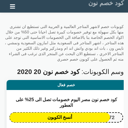
كود خصم نون
تخطي إلى المحتوى
كوبونات خصم لاشهر المتاجر العالمية و العربية التى تستطيع ان تشترى
منها بكل سهولة مع توفير خصومات كبيرة تصل احيانا حتى 50% من خلال
اكواد الخصم الخاصة بنا بالاضافة الى الخصومات الاساسية التى توجد على
هذه المتاجر ، اشهر المتاجر فى السعودية مثل امازون السعودية ونمشي ،
نايس ون ، باث اند بودي واتش اند ام ومذركير وغير ذلك الكثير من
المتاجر الاخري ، تستطيع الان البحث عن المتجر الذى ترغب فى الشراء
منه ثم الحصول على كوبون خصم حصري
وسم الكوبونات:
كود خصم نون 20 2020
خصم فعال
كود خصم نون مصر اليوم خصومات تصل الى 25% على
العطور
OP172
أنسخ الكوبون