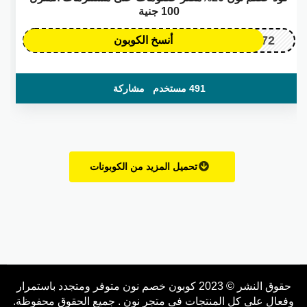
100 جنية
OP172
أنسخ الكوبون
491 مستخدم
مشاركة
تحميل المزيد من الكوبونات
حقوق النشر © 2023 كوبون خصم نون متوفر ومتجدد باستمرار
وفعال على كل المنتجات فى متجر نون . جميع الحقوق محفوظة.