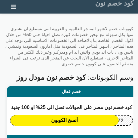
كود خصم نون
تخطي إلى المحتوى
كوبونات خصم لاشهر المتاجر العالمية و العربية التى تستطيع ان تشترى
منها بكل سهولة مع توفير خصومات كبيرة تصل احيانا حتى 50% من خلال
اكواد الخصم الخاصة بنا بالاضافة الى الخصومات الاساسية التى توجد على
هذه المتاجر ، اشهر المتاجر فى السعودية مثل امازون السعودية ونمشي ،
نايس ون ، باث اند بودي واتش اند ام ومذركير وغير ذلك الكثير من
المتاجر الاخري ، تستطيع الان البحث عن المتجر الذى ترغب فى الشراء
منه ثم الحصول على كوبون خصم حصري
وسم الكوبونات:
كود خصم نون مودل روز
خصم فعال
كود خصم نون مصر على الجوالات تصل الى 25% او 100 جنية
OP172
أنسخ الكوبون