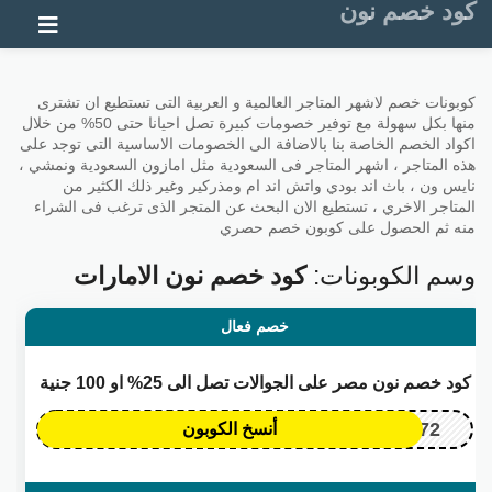
كود خصم نون
تخطي إلى المحتوى
كوبونات خصم لاشهر المتاجر العالمية و العربية التى تستطيع ان تشترى
منها بكل سهولة مع توفير خصومات كبيرة تصل احيانا حتى 50% من خلال
اكواد الخصم الخاصة بنا بالاضافة الى الخصومات الاساسية التى توجد على
هذه المتاجر ، اشهر المتاجر فى السعودية مثل امازون السعودية ونمشي ،
نايس ون ، باث اند بودي واتش اند ام ومذركير وغير ذلك الكثير من
المتاجر الاخري ، تستطيع الان البحث عن المتجر الذى ترغب فى الشراء
منه ثم الحصول على كوبون خصم حصري
وسم الكوبونات:
كود خصم نون الامارات
خصم فعال
كود خصم نون مصر على الجوالات تصل الى 25% او 100 جنية
OP172
أنسخ الكوبون