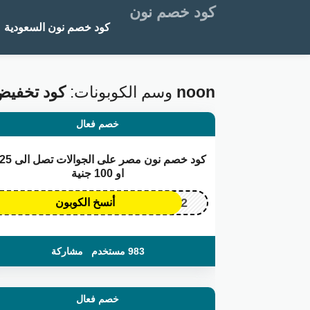
كود خصم نون
كود خصم نون السعودية
كود تخفيض noon
وسم الكوبونات:
خصم فعال
او 100 جنية
OP172
أنسخ الكوبون
983 مستخدم
مشاركة
خصم فعال