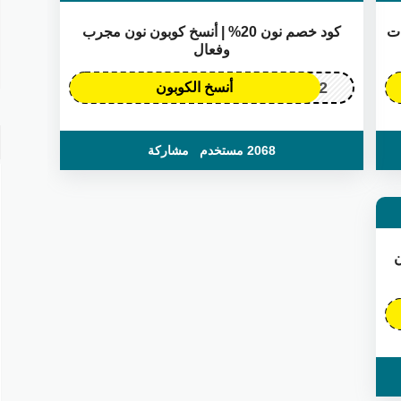
بونات
كود خصم نون 20% | أنسخ كوبون نون مجرب
وفعال
OP172
أنسخ الكوبون
2068 مستخدم
مشاركة
ن